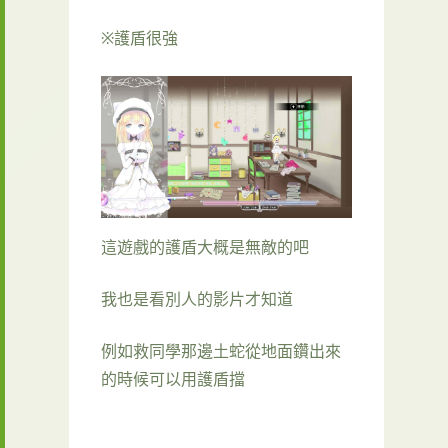
※護盾很強
這遊戲的護盾大概是無敵的吧
我也是看別人的影片才知道
例如救同學那邊土蛇從地面鑽出來
的時候可以用護盾擋