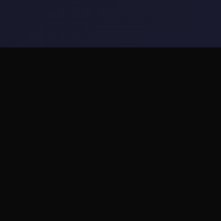
🔒 游戏说明
游戏特色