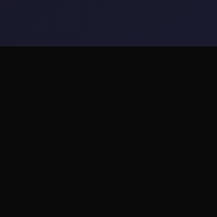
💻 玩法说明
游戏特色