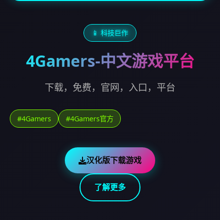
📱 科技巨作
4Gamers-中文游戏平台
下载，免费，官网，入口，平台
#4Gamers
#4Gamers官方
汉化版下载游戏
了解更多