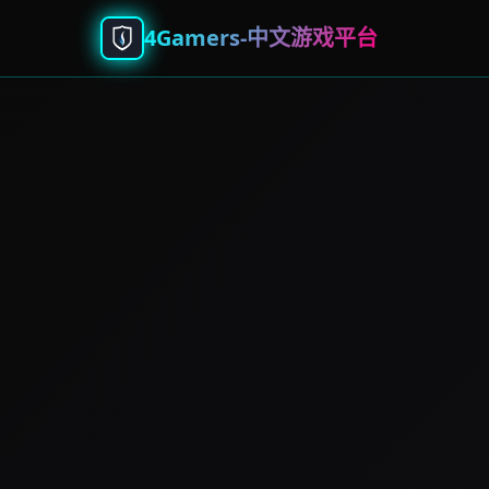
4Gamers-中文游戏平台