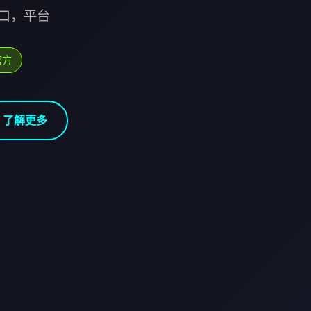
口，平台
官方
了解更多