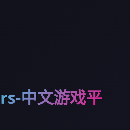
ers-中文游戏平