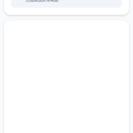
高速下载 社群审查DX
完整版游戏，免费体验
按钮互动：鼠标左键点击
(2)调整绝大部分小游戏的「跳过Skip」按
2.3M+
钮，于游戏开始前即可点击跳过。
总下载量
4.9/5
用户评分
900K+
活跃用户