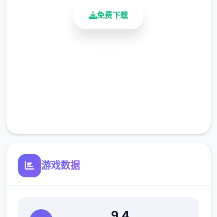
免费下载
(3)修復开启背包有时会导致白屏的Bug。
安全下载
(4)修復鼠标操控人物移动部分设备会出现人物
高速安装
闪烁的Bug。
完全免费
(5)优化UI，点击商店视窗外部即可退出商店。
客服支持
(6)修復部分漫展混乱度事件提早触发的Bug。
游戏数据
9.4