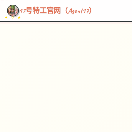
~~~
★
♡
✦
✧
♥
~
→
↗
17号特工官网（Agent17）
✦ ✧ ★