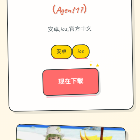
（Agent17）
安卓,ios,官方中文
ios
安卓
→
✦ ★
现在下载