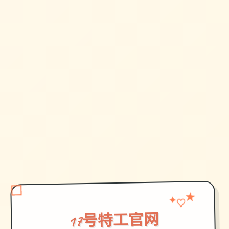
★
♡
✦
17号特工官网