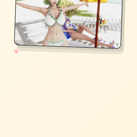
✧
♡
★
♥