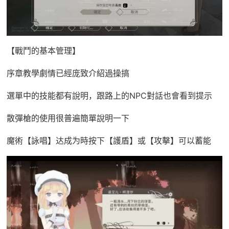
【戰鬥的基本管理】
序章教學劇情已經庞致介紹過操搞
選單中的技能都有說明，跟路上的NPC對話也會看到提示
散彈槍的使用很普遍簡單說明一下
魔術【詠唱】达成为時按下【護盾】或【攻擊】可以蓄能