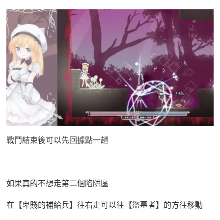
戰鬥結束後可以先回據點一趟
如果真的不想走第二個陷阱區
在【卑賤的補給兵】往右走可以往【盜墓者】的方往移動