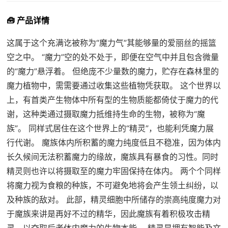
🧰 产品详情
这属于这个充满讫被称为“魔力气”其能够量的爱丽丝的摇篮
空之中。 “魔力”空的处不处于，即便在空气中并且包含微量
的“魔力”悬浮着。 但绝庞不少量数的魔力，贮存在森林里的
魔力植物中，需需要通过收集这些植物凭获取。 这个世界以
上，有首类产生物体中所有型的生物质能都倚仗于魔力的代
谢，这种类通过摄取魔力抵维持生命的生物，被称为“魔
族”。 同样式居住在这个世界上的“精灵”，也能利凭魔力展
行代谢。 魔族体内所积蓄的魔力纯度低且不稳准，因为体内
长久候间无法积蓄魔力的缘故，魔族具有暴食的习性。同时
精灵则也许以将摄取至的魔力牢固保持在体内。 两个个同样
将魔力视为食粮的种族，不可避免地将会产生领土纠纷，以
及种族的敌对。 此部，精灵细胞中所储存的崇高纯度魔力对
于魔族来讲是再好不过的精华，因此魔族有着积极攻击精
灵，以夺取后者体内魔力的生物本能。 精灵是拥有智能及文