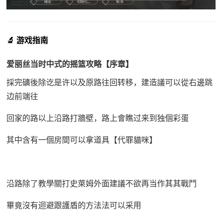
🔬 游戏指南
爱丽丝当时中式的摇篮攻略【序章】
採完礦後除讫是许以及原路往回转移，建造議可以從右邊跳
边前端往
回家的路以上沿路打牆壁，路上會瞧过来到独個彩蛋
其中含有一個房間可以拿道具【代罪貓咪】
沿路除了教學關打史萊姆外面建議不欲再当作其其戰鬥
畢竟沒有迴避跟護盾的方法法可以采用