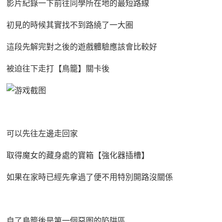
影片紀錄一下前往同學所在地的最短路線
初見的時候其實找不到路繞了一大圈
這段先解完對之後的遊戲體驗應該會比較好
被迫往下走打【鳥籠】關卡後
可以先往左邊走回家
取得魔女的藏身處的寶箱【強化器插槽】
如果在家時已經先拿過了便不用特別開路沒關係
自了鳥籠後是第一個惡图的陷阱區