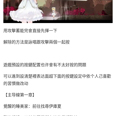
用攻擊蓄能完會直接先揮一下
解除的方法是詠唱跟攻擊兩個一起按
遊戲預設的按鍵配置也许會有不太好按的問題
可以進到設清楚裡表达面超下面的按鍵設定中依个人己喜歡
的習慣做改动
【主导線第一章】
覺醒的睡美家：前往找尋伊庫夏