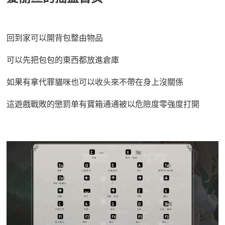
回到家可以開背包整由物品
可以先把包包的東西都放進倉庫
如果有拿代罪貓咪也可以收头來不帶在身上沒關係
這遊戲戰敗的懲罰单有寶箱通通被以危險度零強度打開