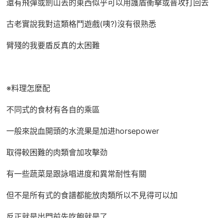
還有飛彈或劍山丟的東西似乎可以用護盾衝擊或普攻打回去
古老實說我對這類格鬥遊戲(咦?)沒有很熟悉
臂殘的我要盾反真的太困難
※料理怎麼配
不同式的食材有各自的乘區
一般來說血開頭的水流果是加进horsepower
取得較困難的肉類會加攻擊劲
有一些蔬菜是跟詠唱进度和異常耐性有關
但不是所有式的食譜都能放肉類所以不見得可以加
反正就是出門前先吃飽就是了