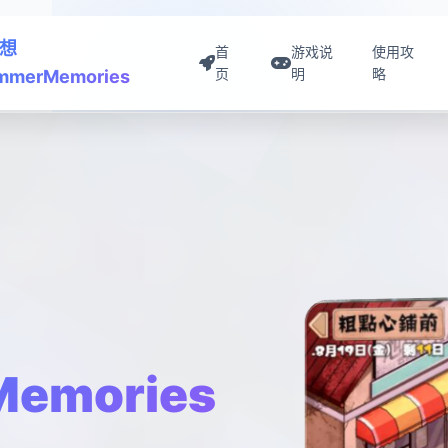
想
首
游戏说
使用攻
页
明
略
mmerMemories
emories