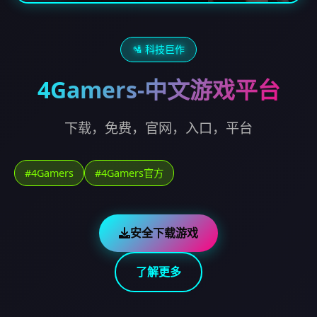
🛂 科技巨作
4Gamers-中文游戏平台
下载，免费，官网，入口，平台
#4Gamers
#4Gamers官方
安全下载游戏
了解更多