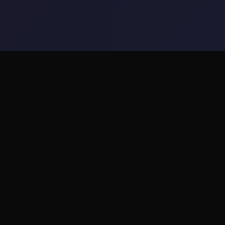
🖥️ 游戏简介
游戏特色